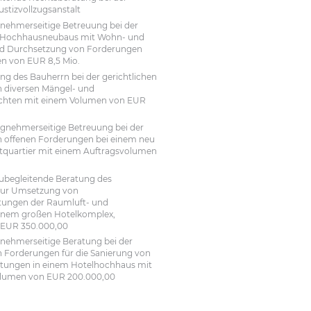
ustizvollzugsanstalt
gnehmerseitige Betreuung bei der
 Hochhausneubaus mit Wohn- und
nd Durchsetzung von Forderungen
n von EUR 8,5 Mio.
ung des Bauherrn bei der gerichtlichen
 diversen Mängel- und
chten mit einem Volumen von EUR
gnehmerseitige Betreuung bei der
 offenen Forderungen bei einem neu
dtquartier mit einem Auftragsvolumen
aubegleitende Beratung des
zur Umsetzung von
stungen der Raumluft- und
einem großen Hotelkomplex,
 EUR 350.000,00
gnehmerseitige Beratung bei der
 Forderungen für die Sanierung von
itungen in einem Hotelhochhaus mit
olumen von EUR 200.000,00