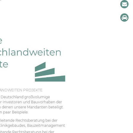
ANDWEITEN PROJEKTE
z Deutschland großvolumige
r Investoren und Bauvorhaben der
n denen unsere Mandanten beteiligt
n paar Beispiele:
eitende Rechtsberatung bei der
 Klinikgebäudes, Bauzeitmanagement
itende Rechtsberatung bei der