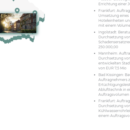
Errichtung einer J
Frankfurt: Auftra
Umsetzung eines
Hoteleinheiten u
mit einem Volume
Ingolstadt: Berat
Durchsetzung von
Schadensersatzre
250.000,00
Mannheim: Auftra
Durchsetzung von
entwickelten Sta
von EUR 7,5 Mio
Bad Kissingen: B
Auftragnehmers 
Ertüchtigungslei
Ablufttechnik in 
Auftragsvolumen
Frankfurt: Auftra
Durchsetzung von
Kühlwasserrohrle
einem Auftragsv