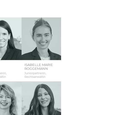
ISABELLE MARIE
ROGGEMANN
erin,
Juniorpartnerin,
ltin
Rechtsanwältin