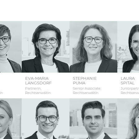
EVA-MARIA
STEPHANIE
LAURA
LANGSDORF
PUMA
SPITAL
Partnerin,
Senior Associate,
Juniorpartn
in
Rechtsanwältin
Rechtsanwältin
Rechtsanwä