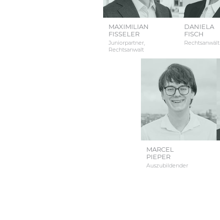
MAXIMILIAN
DANIELA
FISSELER
FISCH
Juniorpartner,
Rechtsanwält
Rechtsanwalt
MARCEL
PIEPER
Auszubildender