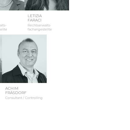
LETIZIA
FARACI
lts­
Rechtsanwalts­
ellte
fachangestellte
ACHIM
FRÄSDORF
Consultant / Controlling