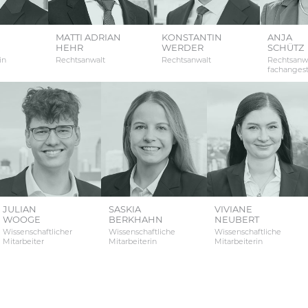
MATTI ADRIAN
KONSTANTIN
ANJA
HEHR
WERDER
SCHÜTZ
in
Rechtsanwalt
Rechtsanwalt
Rechtsanwa
fachangest
JULIAN
SASKIA
VIVIANE
WOOGE
BERKHAHN
NEUBERT
Wissenschaftlicher
Wissenschaftliche
Wissenschaftliche
Mitarbeiter
Mitarbeiterin
Mitarbeiterin