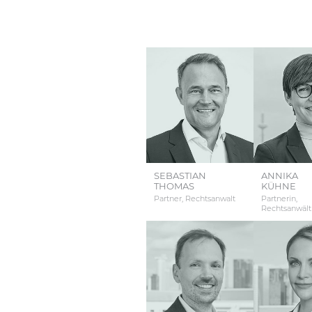
SEBASTIAN
ANNIKA
THOMAS
KÜHNE
Partner, Rechtsanwalt
Partnerin,
Rechtsanwält